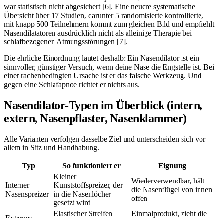
war statistisch nicht abgesichert [6]. Eine neuere systematische
Übersicht über 17 Studien, darunter 5 randomisierte kontrollierte,
mit knapp 500 Teilnehmern kommt zum gleichen Bild und empfiehlt
Nasendilatatoren ausdrücklich nicht als alleinige Therapie bei
schlafbezogenen Atmungsstörungen [7].
Die ehrliche Einordnung lautet deshalb: Ein Nasendilator ist ein
sinnvoller, günstiger Versuch, wenn deine Nase die Engstelle ist. Bei
einer rachenbedingten Ursache ist er das falsche Werkzeug. Und
gegen eine Schlafapnoe richtet er nichts aus.
Nasendilator-Typen im Überblick (intern,
extern, Nasenpflaster, Nasenklammer)
Alle Varianten verfolgen dasselbe Ziel und unterscheiden sich vor
allem in Sitz und Handhabung.
Typ
So funktioniert er
Eignung
Kleiner
Wiederverwendbar, hält
Interner
Kunststoffspreizer, der
die Nasenflügel von innen
Nasenspreizer
in die Nasenlöcher
offen
gesetzt wird
Elastischer Streifen
Einmalprodukt, zieht die
Externes