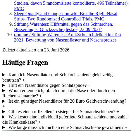
Studien, davon 5 randomisierte kontrollierte, 496 Teilnehmer),
PMC
Sleep Quality and Congestion with Breathe Right Nasal
Strips. Two Randomized Controlled Trials, PMC
Stiftung Warentest: Hilfsmittel gegen das Schnarchen,
Besserung ist Glückssache (test.de, 22.09.2021)
t-online / Stiftung Warentest: Anti-Schnarch-Mittel im Test
2021, Bewertung von Nasenpflaster und Nasenspreizer
Zuletzt aktualisiert am 23. Juni 2026
Häufige Fragen
Kann ich Nasendilator und Schnarchschiene gleichzeitig
benutzen?
+
Hilft ein Nasendilator gegen Schlafapnoe?
+
Woran erkenne ich, ob ich durch die Nase oder durch den
Rachen schnarche?
+
Ist ein günstiger Nasendilator für 20 Euro Geldverschwendung?
+
Gibt es einen offiziellen Testsieger bei Schnarchschienen?
+
Was kostet eine individuell gefertigte Schnarchschiene und zahlt
die Krankenkasse?
+
Wie lange muss ich mich an eine Schnarchschiene gewöhnen?
+