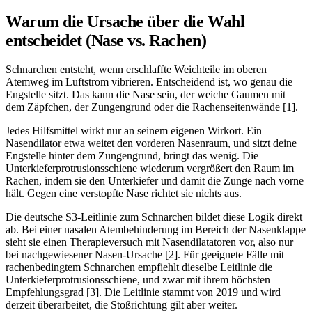
Warum die Ursache über die Wahl
entscheidet (Nase vs. Rachen)
Schnarchen entsteht, wenn erschlaffte Weichteile im oberen
Atemweg im Luftstrom vibrieren. Entscheidend ist, wo genau die
Engstelle sitzt. Das kann die Nase sein, der weiche Gaumen mit
dem Zäpfchen, der Zungengrund oder die Rachenseitenwände [1].
Jedes Hilfsmittel wirkt nur an seinem eigenen Wirkort. Ein
Nasendilator etwa weitet den vorderen Nasenraum, und sitzt deine
Engstelle hinter dem Zungengrund, bringt das wenig. Die
Unterkieferprotrusionsschiene wiederum vergrößert den Raum im
Rachen, indem sie den Unterkiefer und damit die Zunge nach vorne
hält. Gegen eine verstopfte Nase richtet sie nichts aus.
Die deutsche S3-Leitlinie zum Schnarchen bildet diese Logik direkt
ab. Bei einer nasalen Atembehinderung im Bereich der Nasenklappe
sieht sie einen Therapieversuch mit Nasendilatatoren vor, also nur
bei nachgewiesener Nasen-Ursache [2]. Für geeignete Fälle mit
rachenbedingtem Schnarchen empfiehlt dieselbe Leitlinie die
Unterkieferprotrusionsschiene, und zwar mit ihrem höchsten
Empfehlungsgrad [3]. Die Leitlinie stammt von 2019 und wird
derzeit überarbeitet, die Stoßrichtung gilt aber weiter.