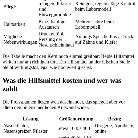
reinigen, Pflaster
Reinigen, regelmäßige Kontroll
Pflege
sind
beim Labormodell
Einwegprodukte
Kurz, häufiger
Mehrere Jahre beim
Haltbarkeit
Austausch
Labormodell
Druckgefühl,
Mögliche
Anfangs Speichelfluss, Druck
Reizung der
Nebenwirkungen
auf Zähne und Kiefer
Nasenschleimhaut
Die Tabelle macht den Kern noch einmal greifbar: Beide Hilfsmittel
wirken nur am richtigen Ort. Ein Hilfsmittel an der falschen Stelle
bleibt wirkungslos, egal wie hochwertig es ist.
Was die Hilfsmittel kosten und wer was
zahlt
Die Preisspannen liegen weit auseinander, das spiegelt aber vor
allem den unterschiedlichen Aufwand wider.
Lösung
Größenordnung
Bezug
Nasendilator,
Drogerie, Apotheke,
etwa 10 bis 40 €
Nasenspreizer, Pflaster
online
meist 40 bis 140