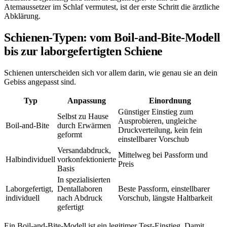
Atemaussetzer im Schlaf vermutest, ist der erste Schritt die ärztliche
Abklärung.
Schienen-Typen: vom Boil-and-Bite-Modell
bis zur laborgefertigten Schiene
Schienen unterscheiden sich vor allem darin, wie genau sie an dein
Gebiss angepasst sind.
Typ
Anpassung
Einordnung
Günstiger Einstieg zum
Selbst zu Hause
Ausprobieren, ungleiche
Boil-and-Bite
durch Erwärmen
Druckverteilung, kein fein
geformt
einstellbarer Vorschub
Versandabdruck,
Mittelweg bei Passform und
Halbindividuell
vorkonfektionierte
Preis
Basis
In spezialisierten
Laborgefertigt,
Dentallaboren
Beste Passform, einstellbarer
individuell
nach Abdruck
Vorschub, längste Haltbarkeit
gefertigt
Ein Boil-and-Bite-Modell ist ein legitimer Test-Einstieg. Damit