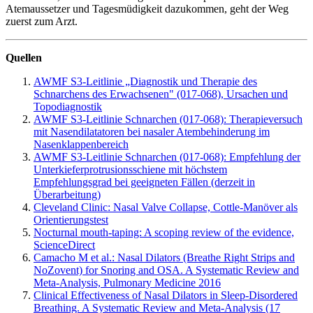
Atemaussetzer und Tagesmüdigkeit dazukommen, geht der Weg
zuerst zum Arzt.
Quellen
AWMF S3-Leitlinie „Diagnostik und Therapie des
Schnarchens des Erwachsenen" (017-068), Ursachen und
Topodiagnostik
AWMF S3-Leitlinie Schnarchen (017-068): Therapieversuch
mit Nasendilatatoren bei nasaler Atembehinderung im
Nasenklappenbereich
AWMF S3-Leitlinie Schnarchen (017-068): Empfehlung der
Unterkieferprotrusionsschiene mit höchstem
Empfehlungsgrad bei geeigneten Fällen (derzeit in
Überarbeitung)
Cleveland Clinic: Nasal Valve Collapse, Cottle-Manöver als
Orientierungstest
Nocturnal mouth-taping: A scoping review of the evidence,
ScienceDirect
Camacho M et al.: Nasal Dilators (Breathe Right Strips and
NoZovent) for Snoring and OSA. A Systematic Review and
Meta-Analysis, Pulmonary Medicine 2016
Clinical Effectiveness of Nasal Dilators in Sleep-Disordered
Breathing. A Systematic Review and Meta-Analysis (17