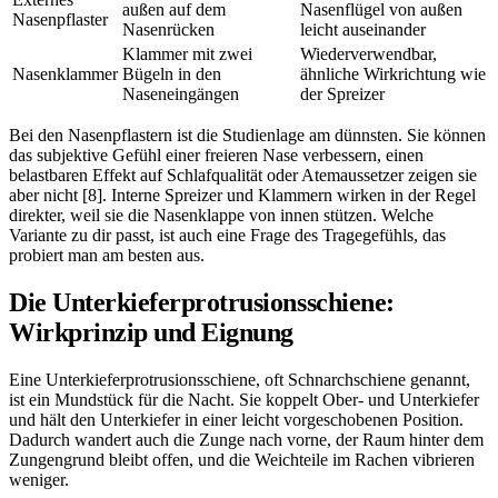
außen auf dem
Nasenflügel von außen
Nasenpflaster
Nasenrücken
leicht auseinander
Klammer mit zwei
Wiederverwendbar,
Nasenklammer
Bügeln in den
ähnliche Wirkrichtung wie
Naseneingängen
der Spreizer
Bei den Nasenpflastern ist die Studienlage am dünnsten. Sie können
das subjektive Gefühl einer freieren Nase verbessern, einen
belastbaren Effekt auf Schlafqualität oder Atemaussetzer zeigen sie
aber nicht [8]. Interne Spreizer und Klammern wirken in der Regel
direkter, weil sie die Nasenklappe von innen stützen. Welche
Variante zu dir passt, ist auch eine Frage des Tragegefühls, das
probiert man am besten aus.
Die Unterkieferprotrusionsschiene:
Wirkprinzip und Eignung
Eine Unterkieferprotrusionsschiene, oft Schnarchschiene genannt,
ist ein Mundstück für die Nacht. Sie koppelt Ober- und Unterkiefer
und hält den Unterkiefer in einer leicht vorgeschobenen Position.
Dadurch wandert auch die Zunge nach vorne, der Raum hinter dem
Zungengrund bleibt offen, und die Weichteile im Rachen vibrieren
weniger.