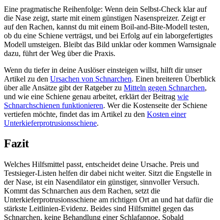
Eine pragmatische Reihenfolge: Wenn dein Selbst-Check klar auf
die Nase zeigt, starte mit einem günstigen Nasenspreizer. Zeigt er
auf den Rachen, kannst du mit einem Boil-and-Bite-Modell testen,
ob du eine Schiene verträgst, und bei Erfolg auf ein laborgefertigtes
Modell umsteigen. Bleibt das Bild unklar oder kommen Warnsignale
dazu, führt der Weg über die Praxis.
Wenn du tiefer in deine Auslöser einsteigen willst, hilft dir unser
Artikel zu den
Ursachen von Schnarchen
. Einen breiteren Überblick
über alle Ansätze gibt der Ratgeber zu
Mitteln gegen Schnarchen
,
und wie eine Schiene genau arbeitet, erklärt der Beitrag
wie
Schnarchschienen funktionieren
. Wer die Kostenseite der Schiene
vertiefen möchte, findet das im Artikel zu den
Kosten einer
Unterkieferprotrusionsschiene
.
Fazit
Welches Hilfsmittel passt, entscheidet deine Ursache. Preis und
Testsieger-Listen helfen dir dabei nicht weiter. Sitzt die Engstelle in
der Nase, ist ein Nasendilator ein günstiger, sinnvoller Versuch.
Kommt das Schnarchen aus dem Rachen, setzt die
Unterkieferprotrusionsschiene am richtigen Ort an und hat dafür die
stärkste Leitlinien-Evidenz. Beides sind Hilfsmittel gegen das
Schnarchen, keine Behandlung einer Schlafapnoe. Sobald