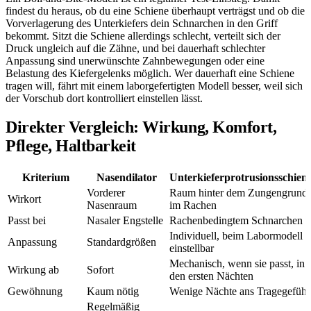
findest du heraus, ob du eine Schiene überhaupt verträgst und ob die
Vorverlagerung des Unterkiefers dein Schnarchen in den Griff
bekommt. Sitzt die Schiene allerdings schlecht, verteilt sich der
Druck ungleich auf die Zähne, und bei dauerhaft schlechter
Anpassung sind unerwünschte Zahnbewegungen oder eine
Belastung des Kiefergelenks möglich. Wer dauerhaft eine Schiene
tragen will, fährt mit einem laborgefertigten Modell besser, weil sich
der Vorschub dort kontrolliert einstellen lässt.
Direkter Vergleich: Wirkung, Komfort,
Pflege, Haltbarkeit
Kriterium
Nasendilator
Unterkieferprotrusionsschien
Vorderer
Raum hinter dem Zungengrund
Wirkort
Nasenraum
im Rachen
Passt bei
Nasaler Engstelle
Rachenbedingtem Schnarchen
Individuell, beim Labormodell
Anpassung
Standardgrößen
einstellbar
Mechanisch, wenn sie passt, in
Wirkung ab
Sofort
den ersten Nächten
Gewöhnung
Kaum nötig
Wenige Nächte ans Tragegefühl
Regelmäßig