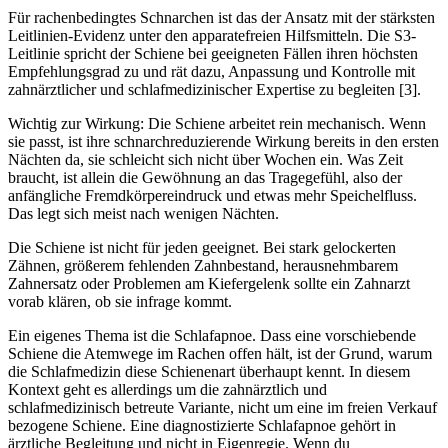
Für rachenbedingtes Schnarchen ist das der Ansatz mit der stärksten
Leitlinien-Evidenz unter den apparatefreien Hilfsmitteln. Die S3-
Leitlinie spricht der Schiene bei geeigneten Fällen ihren höchsten
Empfehlungsgrad zu und rät dazu, Anpassung und Kontrolle mit
zahnärztlicher und schlafmedizinischer Expertise zu begleiten [3].
Wichtig zur Wirkung: Die Schiene arbeitet rein mechanisch. Wenn
sie passt, ist ihre schnarchreduzierende Wirkung bereits in den ersten
Nächten da, sie schleicht sich nicht über Wochen ein. Was Zeit
braucht, ist allein die Gewöhnung an das Tragegefühl, also der
anfängliche Fremdkörpereindruck und etwas mehr Speichelfluss.
Das legt sich meist nach wenigen Nächten.
Die Schiene ist nicht für jeden geeignet. Bei stark gelockerten
Zähnen, größerem fehlenden Zahnbestand, herausnehmbarem
Zahnersatz oder Problemen am Kiefergelenk sollte ein Zahnarzt
vorab klären, ob sie infrage kommt.
Ein eigenes Thema ist die Schlafapnoe. Dass eine vorschiebende
Schiene die Atemwege im Rachen offen hält, ist der Grund, warum
die Schlafmedizin diese Schienenart überhaupt kennt. In diesem
Kontext geht es allerdings um die zahnärztlich und
schlafmedizinisch betreute Variante, nicht um eine im freien Verkauf
bezogene Schiene. Eine diagnostizierte Schlafapnoe gehört in
ärztliche Begleitung und nicht in Eigenregie. Wenn du