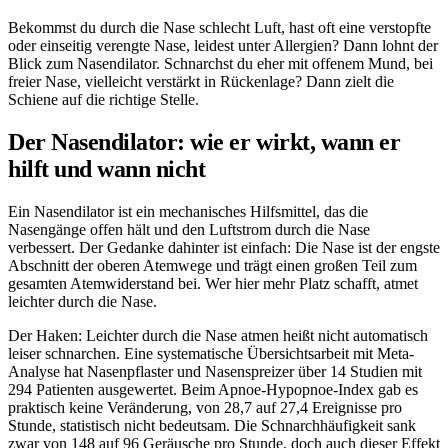
Bekommst du durch die Nase schlecht Luft, hast oft eine verstopfte
oder einseitig verengte Nase, leidest unter Allergien? Dann lohnt der
Blick zum Nasendilator. Schnarchst du eher mit offenem Mund, bei
freier Nase, vielleicht verstärkt in Rückenlage? Dann zielt die
Schiene auf die richtige Stelle.
Der Nasendilator: wie er wirkt, wann er
hilft und wann nicht
Ein Nasendilator ist ein mechanisches Hilfsmittel, das die
Nasengänge offen hält und den Luftstrom durch die Nase
verbessert. Der Gedanke dahinter ist einfach: Die Nase ist der engste
Abschnitt der oberen Atemwege und trägt einen großen Teil zum
gesamten Atemwiderstand bei. Wer hier mehr Platz schafft, atmet
leichter durch die Nase.
Der Haken: Leichter durch die Nase atmen heißt nicht automatisch
leiser schnarchen. Eine systematische Übersichtsarbeit mit Meta-
Analyse hat Nasenpflaster und Nasenspreizer über 14 Studien mit
294 Patienten ausgewertet. Beim Apnoe-Hypopnoe-Index gab es
praktisch keine Veränderung, von 28,7 auf 27,4 Ereignisse pro
Stunde, statistisch nicht bedeutsam. Die Schnarchhäufigkeit sank
zwar von 148 auf 96 Geräusche pro Stunde, doch auch dieser Effekt