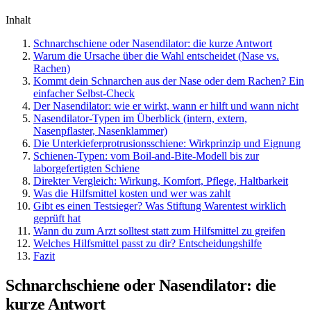
Inhalt
Schnarchschiene oder Nasendilator: die kurze Antwort
Warum die Ursache über die Wahl entscheidet (Nase vs.
Rachen)
Kommt dein Schnarchen aus der Nase oder dem Rachen? Ein
einfacher Selbst-Check
Der Nasendilator: wie er wirkt, wann er hilft und wann nicht
Nasendilator-Typen im Überblick (intern, extern,
Nasenpflaster, Nasenklammer)
Die Unterkieferprotrusionsschiene: Wirkprinzip und Eignung
Schienen-Typen: vom Boil-and-Bite-Modell bis zur
laborgefertigten Schiene
Direkter Vergleich: Wirkung, Komfort, Pflege, Haltbarkeit
Was die Hilfsmittel kosten und wer was zahlt
Gibt es einen Testsieger? Was Stiftung Warentest wirklich
geprüft hat
Wann du zum Arzt solltest statt zum Hilfsmittel zu greifen
Welches Hilfsmittel passt zu dir? Entscheidungshilfe
Fazit
Schnarchschiene oder Nasendilator: die
kurze Antwort