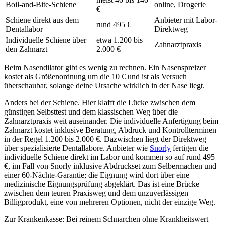
Boil-and-Bite-Schiene
online, Drogerie
€
Schiene direkt aus dem
Anbieter mit Labor-
rund 495 €
Dentallabor
Direktweg
Individuelle Schiene über
etwa 1.200 bis
Zahnarztpraxis
den Zahnarzt
2.000 €
Beim Nasendilator gibt es wenig zu rechnen. Ein Nasenspreizer
kostet als Größenordnung um die 10 € und ist als Versuch
überschaubar, solange deine Ursache wirklich in der Nase liegt.
Anders bei der Schiene. Hier klafft die Lücke zwischen dem
günstigen Selbsttest und dem klassischen Weg über die
Zahnarztpraxis weit auseinander. Die individuelle Anfertigung beim
Zahnarzt kostet inklusive Beratung, Abdruck und Kontrollterminen
in der Regel 1.200 bis 2.000 €. Dazwischen liegt der Direktweg
über spezialisierte Dentallabore. Anbieter wie
Snorly
fertigen die
individuelle Schiene direkt im Labor und kommen so auf rund 495
€, im Fall von Snorly inklusive Abdruckset zum Selbermachen und
einer 60-Nächte-Garantie; die Eignung wird dort über eine
medizinische Eignungsprüfung abgeklärt. Das ist eine Brücke
zwischen dem teuren Praxisweg und dem unzuverlässigen
Billigprodukt, eine von mehreren Optionen, nicht der einzige Weg.
Zur Krankenkasse: Bei reinem Schnarchen ohne Krankheitswert