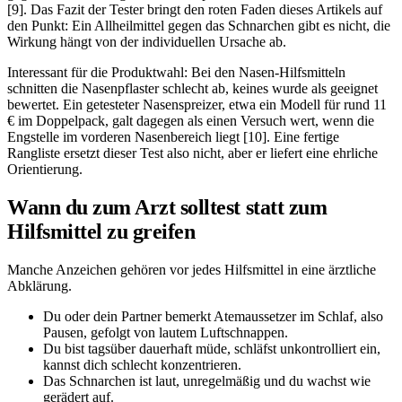
[9]. Das Fazit der Tester bringt den roten Faden dieses Artikels auf
den Punkt: Ein Allheilmittel gegen das Schnarchen gibt es nicht, die
Wirkung hängt von der individuellen Ursache ab.
Interessant für die Produktwahl: Bei den Nasen-Hilfsmitteln
schnitten die Nasenpflaster schlecht ab, keines wurde als geeignet
bewertet. Ein getesteter Nasenspreizer, etwa ein Modell für rund 11
€ im Doppelpack, galt dagegen als einen Versuch wert, wenn die
Engstelle im vorderen Nasenbereich liegt [10]. Eine fertige
Rangliste ersetzt dieser Test also nicht, aber er liefert eine ehrliche
Orientierung.
Wann du zum Arzt solltest statt zum
Hilfsmittel zu greifen
Manche Anzeichen gehören vor jedes Hilfsmittel in eine ärztliche
Abklärung.
Du oder dein Partner bemerkt Atemaussetzer im Schlaf, also
Pausen, gefolgt von lautem Luftschnappen.
Du bist tagsüber dauerhaft müde, schläfst unkontrolliert ein,
kannst dich schlecht konzentrieren.
Das Schnarchen ist laut, unregelmäßig und du wachst wie
gerädert auf.