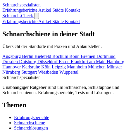
Schnarch
spezialisten
Erfahrungsberichte
Artikel
Städte
Kontakt
Schnarch-Check
Erfahrungsberichte
Artikel
Städte
Kontakt
Schnarchschiene in deiner Stadt
Übersicht der Standorte mit Praxen und Anlaufstellen.
Augsburg
Berlin
Bielefeld
Bochum
Bonn
Bremen
Dortmund
Dresden
Duisburg
Düsseldorf
Essen
Frankfurt am Main
Hamburg
Hannover
Karlsruhe
Köln
Leipzig
Mannheim
München
Münster
Nürnberg
Stuttgart
Wiesbaden
Wuppertal
Schnarch
spezialisten
Unabhängiger Ratgeber rund um Schnarchen, Schlafapnoe und
Schnarchschienen. Erfahrungsberichte, Tests und Lösungen.
Themen
Erfahrungsberichte
Schnarchschiene
Schnarchlösungen