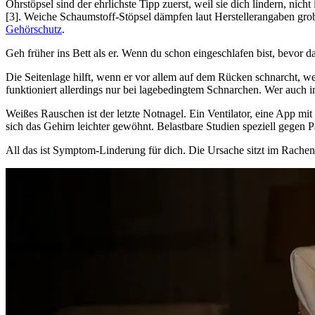
Ohrstöpsel sind der ehrlichste Tipp zuerst, weil sie dich lindern, ni
[3]. Weiche Schaumstoff-Stöpsel dämpfen laut Herstellerangaben gro
Gehörschutz
.
Geh früher ins Bett als er. Wenn du schon eingeschlafen bist, bevor 
Die Seitenlage hilft, wenn er vor allem auf dem Rücken schnarcht, wei
funktioniert allerdings nur bei lagebedingtem Schnarchen. Wer auch i
Weißes Rauschen ist der letzte Notnagel. Ein Ventilator, eine App 
sich das Gehirn leichter gewöhnt. Belastbare Studien speziell gegen P
All das ist Symptom-Linderung für dich. Die Ursache sitzt im Rachen