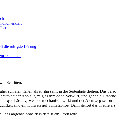
rch
dlich erklärt
ltet
ft die ruhigste Lösung
gemacht haben
wei Schritten:
her schlafen gehen als er, ihn sanft in die Seitenlage drehen. Das versc
t mit einer App auf, zeig es ihm ohne Vorwurf, und geht die Ursach
ie ruhigste Lösung, weil sie mechanisch wirkt und der Atemweg schon ab 
gkeit sind ein Hinweis auf Schlafapnoe. Dann gehört das in eine ärztl
u das angehst, ohne dass daraus ein Streit wird.