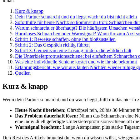
Inhalt
Kurz & knapp
Dein Partner schnarcht und du liegst wach: du bist nicht allein
Soforthilfe für heute Nacht: so kommst du trotz Schnarchen du
Warum schnarcht er überhaupt? Die häufigsten Ursachen verstän
Harmloses Schnarchen oder Warnsignal? Wann ihr zum Arzt sol
Schritt 1: Beweise schaffen, ohne ihn bloßzustellen
Schritt 2: Das Gespräch richtig führen
Schritt 3: Gemeinsam eine Lösung finden, die wirklich hält
Die Unterkieferprotrusionsschiene: bei einfachem Schnarchen o
Was eine individuelle Schiene kostet und wie ihr sie bekommt
Erfahrungsbericht: wie wir aus lauten Nächten wieder ruhige 
Quellen
Kurz & knapp
Wenn dein Partner schnarcht und du wach liegst, hilft dir das hier in z
Heute Nacht überleben:
Ohrstöpsel rein, 20 bis 30 Minuten frü
Das Problem dauerhaft lösen:
Nimm das Schnarchen eine Nach
eine individuell gefertigte Unterkieferprotrusionsschiene oft d
Warnsignal beachten:
Lange Atempausen plus starke Tagesmüdi
Den Rest des Artikels brauchst du, wenn du wissen willst,
wie
genau d