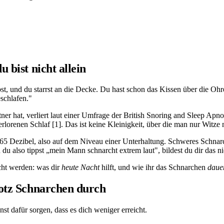
 bist nicht allein
ebst, und du starrst an die Decke. Du hast schon das Kissen über die O
eschlafen."
tner hat, verliert laut einer Umfrage der British Snoring and Sleep Ap
orenen Schlaf [1]. Das ist keine Kleinigkeit, über die man nur Witze ma
65 Dezibel, also auf dem Niveau einer Unterhaltung. Schweres Schnarc
u also tippst „mein Mann schnarcht extrem laut", bildest du dir das ni
scht werden: was dir
heute Nacht
hilft, und wie ihr das Schnarchen
daue
rotz Schnarchen durch
t dafür sorgen, dass es dich weniger erreicht.