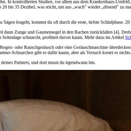
cht ihn. In kontrollierten Studien, vor allem aus dem Krankenhaus-Umfel
b 20 bis 35 Dezibel, was reicht, um aus „wach" wieder „dösend" zu ma
das Sägen losgeht, kommst du oft durch die erste, tiefste Schlafphase
l dann Zunge und Gaumensegel in den Rachen zurückfallen [4]. Drehst du
n Seitenlage schnarcht, profitiert davon kaum. Mehr dazu im Artikel
Sc
mit Regen- oder Rauschgeräusch oder eine Geräuschmaschine überdecke
artner-Schnarchen gibt es dafür kaum, aber als Versuch kostet es nichts
 deines Partners, und dort musst du irgendwann hin.