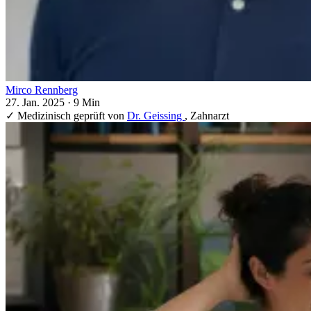
Mirco Rennberg
27. Jan. 2025
·
9 Min
✓
Medizinisch geprüft von
Dr. Geissing
, Zahnarzt