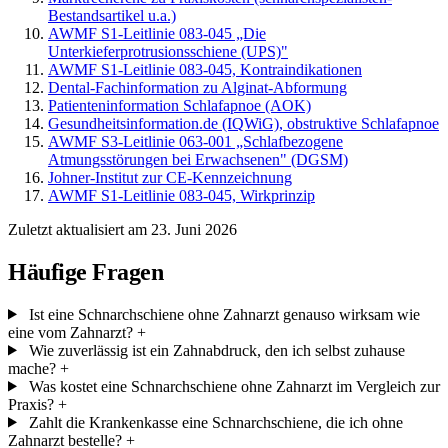
Bestandsartikel u.a.)
AWMF S1-Leitlinie 083-045 „Die
Unterkieferprotrusionsschiene (UPS)"
AWMF S1-Leitlinie 083-045, Kontraindikationen
Dental-Fachinformation zu Alginat-Abformung
Patienteninformation Schlafapnoe (AOK)
Gesundheitsinformation.de (IQWiG), obstruktive Schlafapnoe
AWMF S3-Leitlinie 063-001 „Schlafbezogene
Atmungsstörungen bei Erwachsenen" (DGSM)
Johner-Institut zur CE-Kennzeichnung
AWMF S1-Leitlinie 083-045, Wirkprinzip
Zuletzt aktualisiert am 23. Juni 2026
Häufige Fragen
Ist eine Schnarchschiene ohne Zahnarzt genauso wirksam wie
eine vom Zahnarzt?
+
Wie zuverlässig ist ein Zahnabdruck, den ich selbst zuhause
mache?
+
Was kostet eine Schnarchschiene ohne Zahnarzt im Vergleich zur
Praxis?
+
Zahlt die Krankenkasse eine Schnarchschiene, die ich ohne
Zahnarzt bestelle?
+