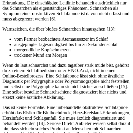
Erkrankung. Die einschlägige Leitlinie behandelt ausdrücklich nur
das Schnarchen als eigenständiges Phänomen. Schnarchen als
Symptom einer obstruktiven Schlafapnoe ist davon nicht erfasst und
muss abgegrenzt werden [6].
Warnzeichen, die über bloßes Schnarchen hinausgehen [13]:
vom Partner beobachtete Atemaussetzer im Schlaf
ausgeprägte Tagesmüdigkeit bis hin zu Sekundenschlaf
morgendliche Kopfschmerzen
trockener Mund am Morgen
Wenn du laut schnarchst und dazu tagsüber stark müde bist, gehörst
du zu einem Schlafmediziner oder HNO-Arzt, nicht in einen
Online-Bestellprozess. Eine Schlafapnoe lässt sich ohne ärztliche
Diagnostik per Polygraphie oder Polysomnographie nicht feststellen,
und selbst eine Polygraphie kann sie nicht sicher ausschließen [15].
Eine selbst bestellte Schnarchschiene diagnostiziert hier nichts und
ersetzt keine ärztliche Abklärung.
Das ist keine Formalie. Eine unbehandelte obstruktive Schlafapnoe
erhöht das Risiko für Bluthochdruck, Herz-Kreislauf-Erkrankungen,
Herzinfarkt und Schlaganfall. Sie muss ärztlich diagnostiziert und
behandelt werden [14]. Seriöse Direkt-Anbieter weisen selbst darauf
hin, dass sich ein solches Produkt an Menschen mit Schnarchen