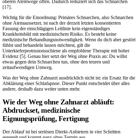
oberen Atemwege offen. Dadurch reduziert sich das Schnarchen
[17].
Wichtig für die Einordnung: Primäres Schnarchen, also Schnarchen
ohne Atemaussetzer, ist nach der derzeit letzten konsentierten
Fassung der einschlägigen Leitlinie kein eigenständiges
Krankheitsbild mit medizinischem Risiko. Es besteht keine
medizinische Behandlungsnotwendigkeit. Wenn du dich aber gestört
fühlst und behandeln lassen möchtest, gilt die
Unterkieferprotrusionsschiene als empfohlene Therapie mit hoher
Evidenz [5]. Genau hier setzt der Weg ohne Praxis an: Du willst
etwas gegen dein Schnarchen tun, ohne den teuren und
zeitaufwendigen Umweg.
Was der Weg ohne Zahnarzt ausdrücklich nicht ist: ein Ersatz für die
Abklärung einer Schlafapnoe. Dieser Punkt entscheidet über alles
andere, deshalb dazu weiter unten mehr.
Wie der Weg ohne Zahnarzt abläuft:
Abdruckset, medizinische
Eignungsprüfung, Fertigung
Der Ablauf ist bei seriösen Direkt-Anbietern in vier Schritten
geregelt und kommt ganz ohne Termin aus.