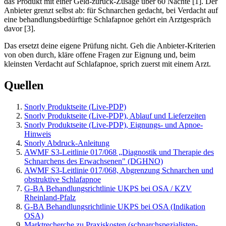
das Produkt mit einer Geld-zurück-Zusage über 60 Nächte [1]. Der
Anbieter grenzt selbst ab: für Schnarchen gedacht, bei Verdacht auf
eine behandlungsbedürftige Schlafapnoe gehört ein Arztgespräch
davor [3].
Das ersetzt deine eigene Prüfung nicht. Geh die Anbieter-Kriterien
von oben durch, kläre offene Fragen zur Eignung und, beim
kleinsten Verdacht auf Schlafapnoe, sprich zuerst mit einem Arzt.
Quellen
Snorly Produktseite (Live-PDP)
Snorly Produktseite (Live-PDP), Ablauf und Lieferzeiten
Snorly Produktseite (Live-PDP), Eignungs- und Apnoe-
Hinweis
Snorly Abdruck-Anleitung
AWMF S3-Leitlinie 017/068 „Diagnostik und Therapie des
Schnarchens des Erwachsenen" (DGHNO)
AWMF S3-Leitlinie 017/068, Abgrenzung Schnarchen und
obstruktive Schlafapnoe
G-BA Behandlungsrichtlinie UKPS bei OSA / KZV
Rheinland-Pfalz
G-BA Behandlungsrichtlinie UKPS bei OSA (Indikation
OSA)
Marktrecherche zu Praxiskosten (schnarchspezialisten-