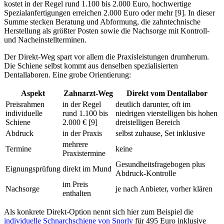
kostet in der Regel rund 1.100 bis 2.000 Euro, hochwertige
Spezialanfertigungen erreichen 2.000 Euro oder mehr [9]. In dieser
Summe stecken Beratung und Abformung, die zahntechnische
Herstellung als größter Posten sowie die Nachsorge mit Kontroll-
und Nacheinstellterminen.
Der Direkt-Weg spart vor allem die Praxisleistungen drumherum.
Die Schiene selbst kommt aus denselben spezialisierten
Dentallaboren. Eine grobe Orientierung:
Aspekt
Zahnarzt-Weg
Direkt vom Dentallabor
Preisrahmen
in der Regel
deutlich darunter, oft im
individuelle
rund 1.100 bis
niedrigen vierstelligen bis hohen
Schiene
2.000 € [9]
dreistelligen Bereich
Abdruck
in der Praxis
selbst zuhause, Set inklusive
mehrere
Termine
keine
Praxistermine
Gesundheitsfragebogen plus
Eignungsprüfung
direkt im Mund
Abdruck-Kontrolle
im Preis
Nachsorge
je nach Anbieter, vorher klären
enthalten
Als konkrete Direkt-Option nennt sich hier zum Beispiel die
individuelle Schnarchschiene von Snorly
für 495 Euro inklusive