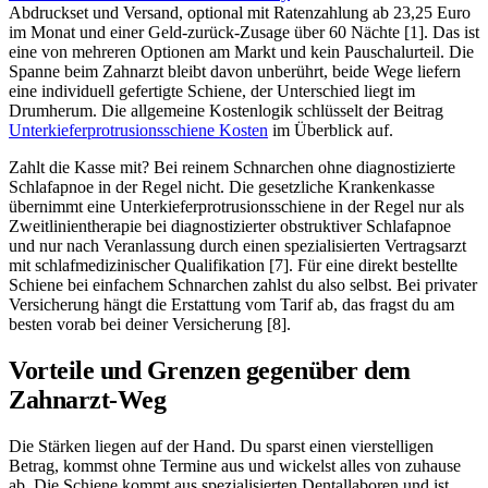
Abdruckset und Versand, optional mit Ratenzahlung ab 23,25 Euro
im Monat und einer Geld-zurück-Zusage über 60 Nächte [1]. Das ist
eine von mehreren Optionen am Markt und kein Pauschalurteil. Die
Spanne beim Zahnarzt bleibt davon unberührt, beide Wege liefern
eine individuell gefertigte Schiene, der Unterschied liegt im
Drumherum. Die allgemeine Kostenlogik schlüsselt der Beitrag
Unterkieferprotrusionsschiene Kosten
im Überblick auf.
Zahlt die Kasse mit? Bei reinem Schnarchen ohne diagnostizierte
Schlafapnoe in der Regel nicht. Die gesetzliche Krankenkasse
übernimmt eine Unterkieferprotrusionsschiene in der Regel nur als
Zweitlinientherapie bei diagnostizierter obstruktiver Schlafapnoe
und nur nach Veranlassung durch einen spezialisierten Vertragsarzt
mit schlafmedizinischer Qualifikation [7]. Für eine direkt bestellte
Schiene bei einfachem Schnarchen zahlst du also selbst. Bei privater
Versicherung hängt die Erstattung vom Tarif ab, das fragst du am
besten vorab bei deiner Versicherung [8].
Vorteile und Grenzen gegenüber dem
Zahnarzt-Weg
Die Stärken liegen auf der Hand. Du sparst einen vierstelligen
Betrag, kommst ohne Termine aus und wickelst alles von zuhause
ab. Die Schiene kommt aus spezialisierten Dentallaboren und ist