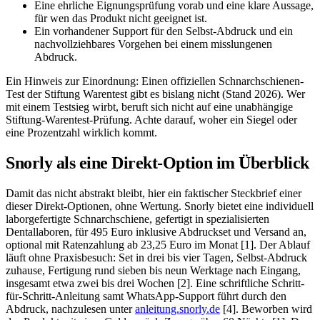
Eine ehrliche Eignungsprüfung vorab und eine klare Aussage,
für wen das Produkt nicht geeignet ist.
Ein vorhandener Support für den Selbst-Abdruck und ein
nachvollziehbares Vorgehen bei einem misslungenen
Abdruck.
Ein Hinweis zur Einordnung: Einen offiziellen Schnarchschienen-
Test der Stiftung Warentest gibt es bislang nicht (Stand 2026). Wer
mit einem Testsieg wirbt, beruft sich nicht auf eine unabhängige
Stiftung-Warentest-Prüfung. Achte darauf, woher ein Siegel oder
eine Prozentzahl wirklich kommt.
Snorly als eine Direkt-Option im Überblick
Damit das nicht abstrakt bleibt, hier ein faktischer Steckbrief einer
dieser Direkt-Optionen, ohne Wertung. Snorly bietet eine individuell
laborgefertigte Schnarchschiene, gefertigt in spezialisierten
Dentallaboren, für 495 Euro inklusive Abdruckset und Versand an,
optional mit Ratenzahlung ab 23,25 Euro im Monat [1]. Der Ablauf
läuft ohne Praxisbesuch: Set in drei bis vier Tagen, Selbst-Abdruck
zuhause, Fertigung rund sieben bis neun Werktage nach Eingang,
insgesamt etwa zwei bis drei Wochen [2]. Eine schriftliche Schritt-
für-Schritt-Anleitung samt WhatsApp-Support führt durch den
Abdruck, nachzulesen unter
anleitung.snorly.de
[4]. Beworben wird