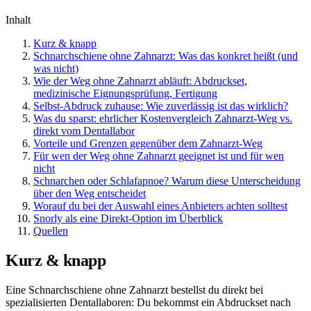
Inhalt
Kurz & knapp
Schnarchschiene ohne Zahnarzt: Was das konkret heißt (und
was nicht)
Wie der Weg ohne Zahnarzt abläuft: Abdruckset,
medizinische Eignungsprüfung, Fertigung
Selbst-Abdruck zuhause: Wie zuverlässig ist das wirklich?
Was du sparst: ehrlicher Kostenvergleich Zahnarzt-Weg vs.
direkt vom Dentallabor
Vorteile und Grenzen gegenüber dem Zahnarzt-Weg
Für wen der Weg ohne Zahnarzt geeignet ist und für wen
nicht
Schnarchen oder Schlafapnoe? Warum diese Unterscheidung
über den Weg entscheidet
Worauf du bei der Auswahl eines Anbieters achten solltest
Snorly als eine Direkt-Option im Überblick
Quellen
Kurz & knapp
Eine Schnarchschiene ohne Zahnarzt bestellst du direkt bei
spezialisierten Dentallaboren: Du bekommst ein Abdruckset nach