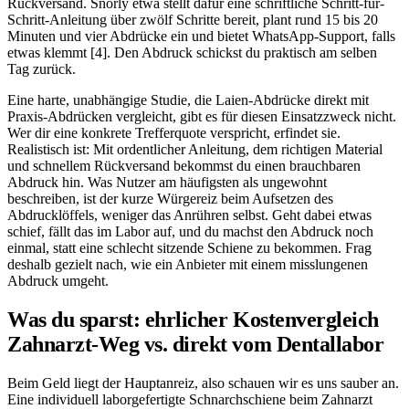
Rückversand. Snorly etwa stellt dafür eine schriftliche Schritt-für-
Schritt-Anleitung über zwölf Schritte bereit, plant rund 15 bis 20
Minuten und vier Abdrücke ein und bietet WhatsApp-Support, falls
etwas klemmt [4]. Den Abdruck schickst du praktisch am selben
Tag zurück.
Eine harte, unabhängige Studie, die Laien-Abdrücke direkt mit
Praxis-Abdrücken vergleicht, gibt es für diesen Einsatzzweck nicht.
Wer dir eine konkrete Trefferquote verspricht, erfindet sie.
Realistisch ist: Mit ordentlicher Anleitung, dem richtigen Material
und schnellem Rückversand bekommst du einen brauchbaren
Abdruck hin. Was Nutzer am häufigsten als ungewohnt
beschreiben, ist der kurze Würgereiz beim Aufsetzen des
Abdrucklöffels, weniger das Anrühren selbst. Geht dabei etwas
schief, fällt das im Labor auf, und du machst den Abdruck noch
einmal, statt eine schlecht sitzende Schiene zu bekommen. Frag
deshalb gezielt nach, wie ein Anbieter mit einem misslungenen
Abdruck umgeht.
Was du sparst: ehrlicher Kostenvergleich
Zahnarzt-Weg vs. direkt vom Dentallabor
Beim Geld liegt der Hauptanreiz, also schauen wir es uns sauber an.
Eine individuell laborgefertigte Schnarchschiene beim Zahnarzt