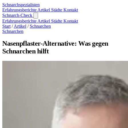
Schnarch
spezialisten
Erfahrungsberichte
Artikel
Städte
Kontakt
Schnarch-Check
Erfahrungsberichte
Artikel
Städte
Kontakt
Start
/
Artikel
/
Schnarchen
Schnarchen
Nasenpflaster-Alternative: Was gegen
Schnarchen hilft