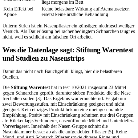
liegt morgens im Bett
Kein Effekt bei
Keine belastbare Wirkung auf Atemaussetzer,
Apnoe
ersetzt keine ärztliche Behandlung
Unterm Strich ist ein Nasenpflaster ein günstiger, niedrigschwelliger
Versuch. Als Dauerlösung bei rachenbedingtem Schnarchen taugt es
nicht, weil es schlicht am falschen Ort arbeitet.
Was die Datenlage sagt: Stiftung Warentest
und Studien zu Nasenstrips
Damit das nicht nach Bauchgefühl klingt, hier die belastbaren
Quellen.
Die
Stiftung Warentest
hat in test 10/2021 insgesamt 23 Mittel
gegen Schnarchen geprüft, darunter sieben Produkte, die die Nase
frei halten sollen [3]. Das Ergebnis war ernüchternd. Es gab nur
zwei Bewertungsstufen, mit Einschränkung geeignet und nicht
geeignet. Kein einziges Produkt bekam eine uneingeschränkte
Empfehlung. Positiv mit Einschränkung schnitten nur drei Gruppen
ab: Rückenlage-Verhinderer, nasenöffnende Mittel und Unterkiefer-
Vorverlagerer. Innerhalb der Nasen-Gruppe schnitt die
Nasenklammer besser ab als die aufgeklebten Pflaster [5]. Reine
Mund- und Anti-Schnarch-Pflaster sowie diverse Ringe und