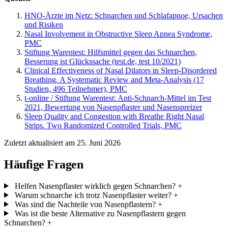
HNO-Ärzte im Netz: Schnarchen und Schlafapnoe, Ursachen
und Risiken
Nasal Involvement in Obstructive Sleep Apnea Syndrome,
PMC
Stiftung Warentest: Hilfsmittel gegen das Schnarchen,
Besserung ist Glückssache (test.de, test 10/2021)
Clinical Effectiveness of Nasal Dilators in Sleep-Disordered
Breathing. A Systematic Review and Meta-Analysis (17
Studien, 496 Teilnehmer), PMC
t-online / Stiftung Warentest: Anti-Schnarch-Mittel im Test
2021, Bewertung von Nasenpflaster und Nasenspreizer
Sleep Quality and Congestion with Breathe Right Nasal
Strips. Two Randomized Controlled Trials, PMC
Zuletzt aktualisiert am 25. Juni 2026
Häufige Fragen
Helfen Nasenpflaster wirklich gegen Schnarchen?
+
Warum schnarche ich trotz Nasenpflaster weiter?
+
Was sind die Nachteile von Nasenpflastern?
+
Was ist die beste Alternative zu Nasenpflastern gegen
Schnarchen?
+