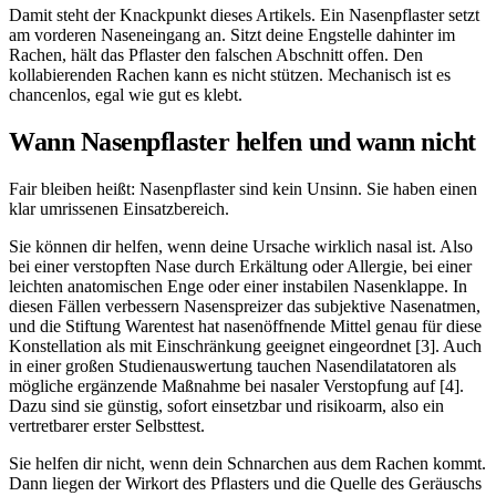
Damit steht der Knackpunkt dieses Artikels. Ein Nasenpflaster setzt
am vorderen Naseneingang an. Sitzt deine Engstelle dahinter im
Rachen, hält das Pflaster den falschen Abschnitt offen. Den
kollabierenden Rachen kann es nicht stützen. Mechanisch ist es
chancenlos, egal wie gut es klebt.
Wann Nasenpflaster helfen und wann nicht
Fair bleiben heißt: Nasenpflaster sind kein Unsinn. Sie haben einen
klar umrissenen Einsatzbereich.
Sie können dir helfen, wenn deine Ursache wirklich nasal ist. Also
bei einer verstopften Nase durch Erkältung oder Allergie, bei einer
leichten anatomischen Enge oder einer instabilen Nasenklappe. In
diesen Fällen verbessern Nasenspreizer das subjektive Nasenatmen,
und die Stiftung Warentest hat nasenöffnende Mittel genau für diese
Konstellation als mit Einschränkung geeignet eingeordnet [3]. Auch
in einer großen Studienauswertung tauchen Nasendilatatoren als
mögliche ergänzende Maßnahme bei nasaler Verstopfung auf [4].
Dazu sind sie günstig, sofort einsetzbar und risikoarm, also ein
vertretbarer erster Selbsttest.
Sie helfen dir nicht, wenn dein Schnarchen aus dem Rachen kommt.
Dann liegen der Wirkort des Pflasters und die Quelle des Geräuschs