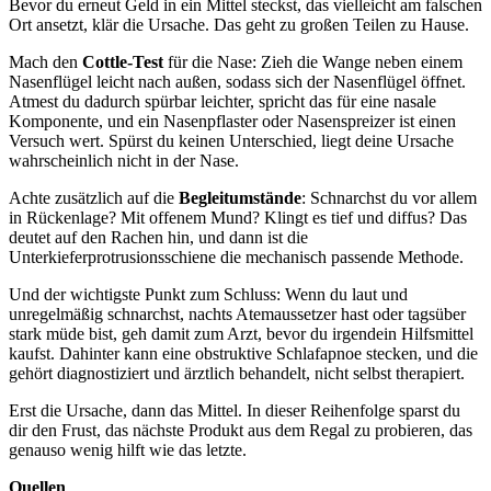
Bevor du erneut Geld in ein Mittel steckst, das vielleicht am falschen
Ort ansetzt, klär die Ursache. Das geht zu großen Teilen zu Hause.
Mach den
Cottle-Test
für die Nase: Zieh die Wange neben einem
Nasenflügel leicht nach außen, sodass sich der Nasenflügel öffnet.
Atmest du dadurch spürbar leichter, spricht das für eine nasale
Komponente, und ein Nasenpflaster oder Nasenspreizer ist einen
Versuch wert. Spürst du keinen Unterschied, liegt deine Ursache
wahrscheinlich nicht in der Nase.
Achte zusätzlich auf die
Begleitumstände
: Schnarchst du vor allem
in Rückenlage? Mit offenem Mund? Klingt es tief und diffus? Das
deutet auf den Rachen hin, und dann ist die
Unterkieferprotrusionsschiene die mechanisch passende Methode.
Und der wichtigste Punkt zum Schluss: Wenn du laut und
unregelmäßig schnarchst, nachts Atemaussetzer hast oder tagsüber
stark müde bist, geh damit zum Arzt, bevor du irgendein Hilfsmittel
kaufst. Dahinter kann eine obstruktive Schlafapnoe stecken, und die
gehört diagnostiziert und ärztlich behandelt, nicht selbst therapiert.
Erst die Ursache, dann das Mittel. In dieser Reihenfolge sparst du
dir den Frust, das nächste Produkt aus dem Regal zu probieren, das
genauso wenig hilft wie das letzte.
Quellen