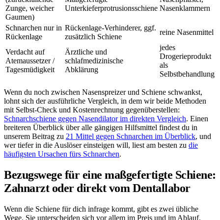
Zunge, weicher
Unterkieferprotrusionsschiene
Nasenklammern
Gaumen)
Schnarchen nur in
Rückenlage-Verhinderer, ggf.
reine Nasenmittel
Rückenlage
zusätzlich Schiene
jedes
Verdacht auf
Ärztliche und
Drogerieprodukt
Atemaussetzer /
schlafmedizinische
als
Tagesmüdigkeit
Abklärung
Selbstbehandlung
Wenn du noch zwischen Nasenspreizer und Schiene schwankst,
lohnt sich der ausführliche Vergleich, in dem wir beide Methoden
mit Selbst-Check und Kostenrechnung gegenüberstellen:
Schnarchschiene gegen Nasendilator im direkten Vergleich
. Einen
breiteren Überblick über alle gängigen Hilfsmittel findest du in
unserem Beitrag zu
21 Mittel gegen Schnarchen im Überblick
, und
wer tiefer in die Auslöser einsteigen will, liest am besten zu
die
häufigsten Ursachen fürs Schnarchen
.
Bezugswege für eine maßgefertigte Schiene:
Zahnarzt oder direkt vom Dentallabor
Wenn die Schiene für dich infrage kommt, gibt es zwei übliche
Wege. Sie unterscheiden sich vor allem im Preis und im Ablauf.