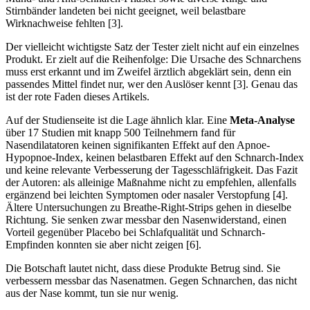
Stirnbänder landeten bei nicht geeignet, weil belastbare
Wirknachweise fehlten [3].
Der vielleicht wichtigste Satz der Tester zielt nicht auf ein einzelnes
Produkt. Er zielt auf die Reihenfolge: Die Ursache des Schnarchens
muss erst erkannt und im Zweifel ärztlich abgeklärt sein, denn ein
passendes Mittel findet nur, wer den Auslöser kennt [3]. Genau das
ist der rote Faden dieses Artikels.
Auf der Studienseite ist die Lage ähnlich klar. Eine
Meta-Analyse
über 17 Studien mit knapp 500 Teilnehmern fand für
Nasendilatatoren keinen signifikanten Effekt auf den Apnoe-
Hypopnoe-Index, keinen belastbaren Effekt auf den Schnarch-Index
und keine relevante Verbesserung der Tagesschläfrigkeit. Das Fazit
der Autoren: als alleinige Maßnahme nicht zu empfehlen, allenfalls
ergänzend bei leichten Symptomen oder nasaler Verstopfung [4].
Ältere Untersuchungen zu Breathe-Right-Strips gehen in dieselbe
Richtung. Sie senken zwar messbar den Nasenwiderstand, einen
Vorteil gegenüber Placebo bei Schlafqualität und Schnarch-
Empfinden konnten sie aber nicht zeigen [6].
Die Botschaft lautet nicht, dass diese Produkte Betrug sind. Sie
verbessern messbar das Nasenatmen. Gegen Schnarchen, das nicht
aus der Nase kommt, tun sie nur wenig.