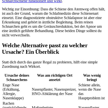
Schnarchschiene funktioniert und wirkt
.
Wichtig zur Einordnung: Dass die Schiene den Atemweg offen hält,
ist auch der Grund, warum die Schlafmedizin diese Schienenart
einsetzt. Eine diagnostizierte obstruktive Schlafapnoe ist aber eine
Erkrankung und gehört in ärztliche Begleitung. Beim reinen
Schnarchen geht es um die Geräuschreduktion, bei der Apnoe um
eine ärztlich geführte Behandlung. Diese beiden Dinge solltest du
nicht verwechseln.
Welche Alternative passt zu welcher
Ursache? Ein Überblick
Statt dich durch das ganze Regal zu probieren, hilft eine simple
Zuordnung nach Wirkort.
Ursache deines
Was am richtigen Ort
Was wenig
Schnarchens
ansetzt
bringt
Enge Nase
Schiene allein,
(Erkältung,
Nasenpflaster, Nasenspreizer,
wenn die Nase
Allergie,
HNO-Abklärung der Nase
das
Nasenklappe)
Hauptproblem ist
Rachen
(zurückfallende
Maßgefertigte
Nasenpflaster,