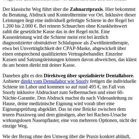
Der klassische Weg führt über die
Zahnarztpraxis
. Hier bekommst
du Beratung, Abdruck und Kontrolltermine vor Ort. Inklusive dieser
Leistungen liegt eine individuell gefertigte Schiene in der Regel bei
1.200 bis 2.000 €. Bei reinem Schnarchen ohne Krankheitswert
zahlt die gesetzliche Kasse das in der Regel nicht. Eine
Kassenleistung wird die Schiene meist erst bei ärztlich
diagnostizierter obstruktiver Schlafapnoe als Zweitlinientherapie,
etwa bei Unverträglichkeit der CPAP-Maske, abgewickelt über
einen entsprechend qualifizierten Vertragsbehandler. Einzelne
Kassen und Satzungsleistungen können davon abweichen, das klärst
du am besten direkt mit deiner Kasse.
Daneben gibt es den
Direktweg über spezialisierte Dentallabore
.
Anbieter
direkt vom Dentallabor wie Snorly
fertigen die individuelle
Schiene im Labor und kommen so auf rund 495 €, im Fall von
Snorly inklusive Abdruckset zum Selbermachen und einer 60-
Nächte-Garantie. Den Abdruck machst du nach Videoanleitung zu
Hause, deine medizinische Eignung wird vorab über eine
Eignungsprüfung abgeklärt. Das ist eine Brücke zwischen dem
teuren Praxisweg und dem günstigen, aber bei Rachen-Ursache
wirkungslosen Nasenpflaster, eine von mehreren Optionen, nicht der
einzige Weg.
Wie der Bezug ohne den Umweg über die Praxis konkret abläuft,