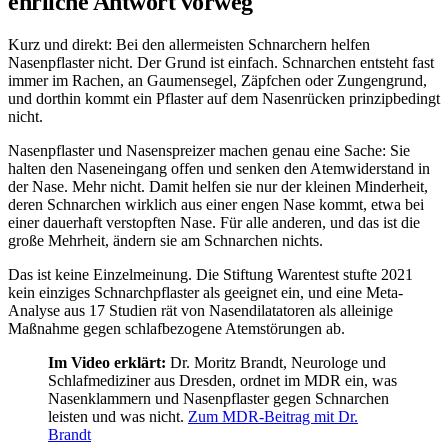
ehrliche Antwort vorweg
Kurz und direkt: Bei den allermeisten Schnarchern helfen
Nasenpflaster nicht. Der Grund ist einfach. Schnarchen entsteht fast
immer im Rachen, an Gaumensegel, Zäpfchen oder Zungengrund,
und dorthin kommt ein Pflaster auf dem Nasenrücken prinzipbedingt
nicht.
Nasenpflaster und Nasenspreizer machen genau eine Sache: Sie
halten den Naseneingang offen und senken den Atemwiderstand in
der Nase. Mehr nicht. Damit helfen sie nur der kleinen Minderheit,
deren Schnarchen wirklich aus einer engen Nase kommt, etwa bei
einer dauerhaft verstopften Nase. Für alle anderen, und das ist die
große Mehrheit, ändern sie am Schnarchen nichts.
Das ist keine Einzelmeinung. Die Stiftung Warentest stufte 2021
kein einziges Schnarchpflaster als geeignet ein, und eine Meta-
Analyse aus 17 Studien rät von Nasendilatatoren als alleinige
Maßnahme gegen schlafbezogene Atemstörungen ab.
Im Video erklärt:
Dr. Moritz Brandt, Neurologe und
Schlafmediziner aus Dresden, ordnet im MDR ein, was
Nasenklammern und Nasenpflaster gegen Schnarchen
leisten und was nicht.
Zum MDR-Beitrag mit Dr.
Brandt